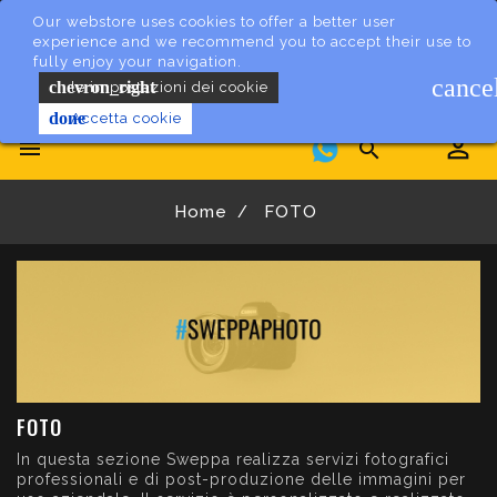
Our webstore uses cookies to offer a better user
experience and we recommend you to accept their use to
fully enjoy your navigation.
cance
chevron_right
le impostazioni dei cookie
done
Accetta cookie


Home
FOTO
FOTO
In questa sezione Sweppa realizza servizi fotografici
professionali e di post-produzione delle immagini per