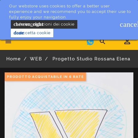
Our webstore uses cookies to offer a better user
experience and we recommend you to accept their use to
fully enjoy your navigation.
cance
chevron_right
le impostazioni dei cookie
done
Accetta cookie


Home
WEB
Progetto Studio Rossana Elena
PRODOTTO ACQUISTABILE IN 6 RATE