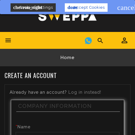
cance
chevron_right
done
Cookies Settings
Accept Cookies


Home
CREATE AN ACCOUNT
Already have an account?
Log in instead!
COMPANY INFORMATION
Name